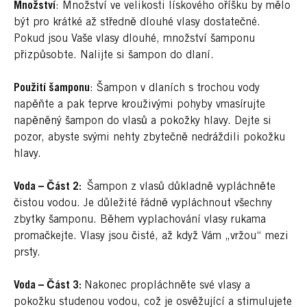
Množství
: Množství ve velikosti lískového oříšku by mělo
být pro krátké až středně dlouhé vlasy dostatečné.
Pokud jsou Vaše vlasy dlouhé, množství šamponu
přizpůsobte. Nalijte si šampon do dlaní.
Použití šamponu
: Šampon v dlaních s trochou vody
napěňte a pak teprve krouživými pohyby vmasírujte
napěněný šampon do vlasů a pokožky hlavy. Dejte si
pozor, abyste svými nehty zbytečně nedráždili pokožku
hlavy.
Voda – Část 2:
Šampon z vlasů důkladně vypláchněte
čistou vodou. Je důležité řádně vypláchnout všechny
zbytky šamponu. Během vyplachování vlasy rukama
promačkejte. Vlasy jsou čisté, až když Vám „vržou“ mezi
prsty.
Voda – Část 3:
Nakonec propláchněte své vlasy a
pokožku studenou vodou, což je osvěžující a stimulujete