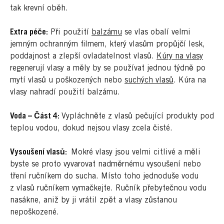
tak krevní oběh.
Extra péče:
Při použití
balzámu
se vlas obalí velmi
jemným ochranným filmem, který vlasům propůjčí lesk,
poddajnost a zlepší ovladatelnost vlasů.
Kúry na vlasy
regenerují vlasy a měly by se používat jednou týdně po
mytí vlasů u poškozených nebo
suchých vlasů
. Kúra na
vlasy nahradí použití balzámu.
Voda – Část 4:
Vypláchněte z vlasů pečující produkty pod
teplou vodou, dokud nejsou vlasy zcela čisté.
Vysoušení vlasů:
Mokré vlasy jsou velmi citlivé a měli
byste se proto vyvarovat nadměrnému vysoušení nebo
tření ručníkem do sucha. Místo toho jednoduše vodu
z vlasů ručníkem vymačkejte. Ručník přebytečnou vodu
nasákne, aniž by ji vrátil zpět a vlasy zůstanou
nepoškozené.