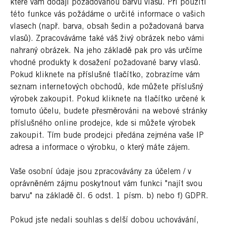
které vám dodají požadovanou barvu vlasů. Při použití
této funkce vás požádáme o určité informace o vašich
vlasech (např. barva, obsah šedin a požadovaná barva
vlasů). Zpracováváme také váš živý obrázek nebo vámi
nahraný obrázek. Na jeho základě pak pro vás určíme
vhodné produkty k dosažení požadované barvy vlasů.
Pokud kliknete na příslušné tlačítko, zobrazíme vám
seznam internetových obchodů, kde můžete příslušný
výrobek zakoupit. Pokud kliknete na tlačítko určené k
tomuto účelu, budete přesměrováni na webové stránky
příslušného online prodejce, kde si můžete výrobek
zakoupit. Tím bude prodejci předána zejména vaše IP
adresa a informace o výrobku, o který máte zájem.
Vaše osobní údaje jsou zpracovávány za účelem / v
oprávněném zájmu poskytnout vám funkci "najít svou
barvu" na základě čl. 6 odst. 1 písm. b) nebo f) GDPR.
Pokud jste nedali souhlas s delší dobou uchovávání,