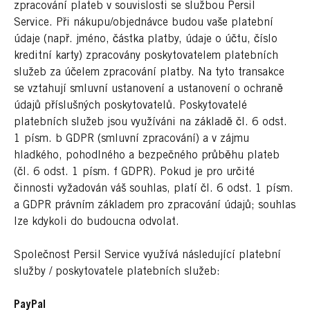
zpracování plateb v souvislosti se službou Persil
Service. Při nákupu/objednávce budou vaše platební
údaje (např. jméno, částka platby, údaje o účtu, číslo
kreditní karty) zpracovány poskytovatelem platebních
služeb za účelem zpracování platby. Na tyto transakce
se vztahují smluvní ustanovení a ustanovení o ochraně
údajů příslušných poskytovatelů. Poskytovatelé
platebních služeb jsou využíváni na základě čl. 6 odst.
1 písm. b GDPR (smluvní zpracování) a v zájmu
hladkého, pohodlného a bezpečného průběhu plateb
(čl. 6 odst. 1 písm. f GDPR). Pokud je pro určité
činnosti vyžadován váš souhlas, platí čl. 6 odst. 1 písm.
a GDPR právním základem pro zpracování údajů; souhlas
lze kdykoli do budoucna odvolat.
Společnost Persil Service využívá následující platební
služby / poskytovatele platebních služeb:
PayPal