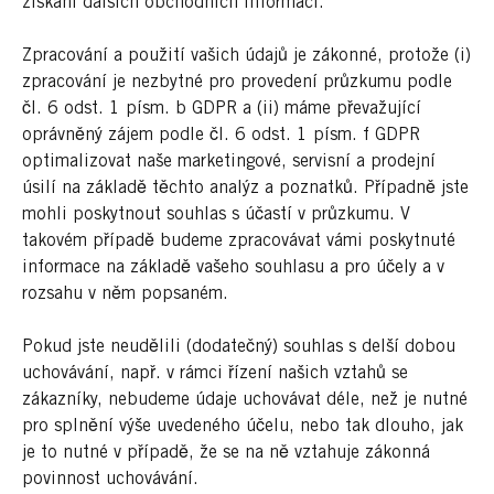
získání dalších obchodních informací.
Zpracování a použití vašich údajů je zákonné, protože (i)
zpracování je nezbytné pro provedení průzkumu podle
čl. 6 odst. 1 písm. b GDPR a (ii) máme převažující
oprávněný zájem podle čl. 6 odst. 1 písm. f GDPR
optimalizovat naše marketingové, servisní a prodejní
úsilí na základě těchto analýz a poznatků. Případně jste
mohli poskytnout souhlas s účastí v průzkumu. V
takovém případě budeme zpracovávat vámi poskytnuté
informace na základě vašeho souhlasu a pro účely a v
rozsahu v něm popsaném.
Pokud jste neudělili (dodatečný) souhlas s delší dobou
uchovávání, např. v rámci řízení našich vztahů se
zákazníky, nebudeme údaje uchovávat déle, než je nutné
pro splnění výše uvedeného účelu, nebo tak dlouho, jak
je to nutné v případě, že se na ně vztahuje zákonná
povinnost uchovávání.