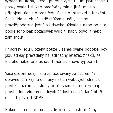
výpočetní úloha, kterou je třeba vyřešit. Tím jsou našemu
poskytovateli služeb předávány mimo jiné údaje o
připojení, údaje o prostředí, údaje o interakci a funkční
údaje. Na jejich základě můžeme určit, zda se
pravděpodobně jedná o lidského uživatele nebo bota, a
podle toho pak požadavek vyřídit, např. povolit nebo
zamítnout.
IP adresy jsou uloženy pouze v zaheslované podobě, kdy
jsou adresy převedeny na jedinečný řetězec znaků, ze
kterého nelze příslušnou IP adresu znovu vypočítat.
Vaše osobní údaje jsou zpracovávány za účelem / v
oprávněném zájmu ochrany našich webových stránek
před zneužitím ze strany botů, spamem a útoky (např.
prostřednictvím hromadných žádostí) na základě čl. 6
odst. 1 písm. f GDPR.
Pokud jsou osobní údaje v této souvislosti uloženy,