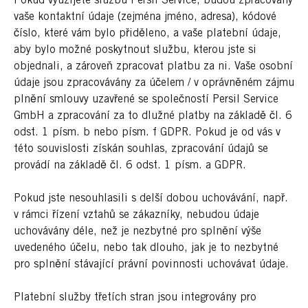
Pokud využijete službu Persil Service, budou zpracovány
vaše kontaktní údaje (zejména jméno, adresa), kódové
číslo, které vám bylo přiděleno, a vaše platební údaje,
aby bylo možné poskytnout službu, kterou jste si
objednali, a zároveň zpracovat platbu za ni. Vaše osobní
údaje jsou zpracovávány za účelem / v oprávněném zájmu
plnění smlouvy uzavřené se společností Persil Service
GmbH a zpracování za to dlužné platby na základě čl. 6
odst. 1 písm. b nebo písm. f GDPR. Pokud je od vás v
této souvislosti získán souhlas, zpracování údajů se
provádí na základě čl. 6 odst. 1 písm. a GDPR.
Pokud jste nesouhlasili s delší dobou uchovávání, např.
v rámci řízení vztahů se zákazníky, nebudou údaje
uchovávány déle, než je nezbytné pro splnění výše
uvedeného účelu, nebo tak dlouho, jak je to nezbytné
pro splnění stávající právní povinnosti uchovávat údaje.
Platební služby třetích stran jsou integrovány pro