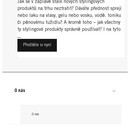
Jak se v záplavě stále nových stylingových
produktů na trhu neztratit? Dáváte přednost spreji
nebo laku na vlasy, gelu nebo vosku, vodě, toniku
či pěnovému tužidlu? A kromě toho – jak všechny
ty stylingové produkty správně používat? I na tyto
otázky vám rádi odpovíme.
...
Přečtěte si nyní
O nás
O nás