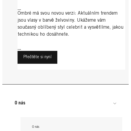
...
Ombré má svou novou verzi: Aktuálním trendem
jsou vlasy v barvě želvoviny. Ukážeme vám
současný oblíbený styl celebrit a vysvětlíme, jakou
technikou ho dosáhnete.
...
Přečtěte si nyní
O nás
O nás