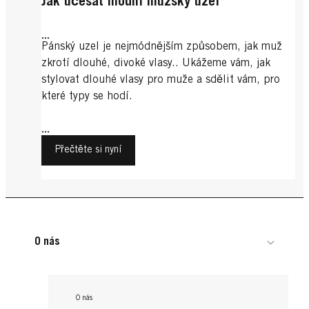
Jak učesat módní mužský uzel
...
Pánský uzel je nejmódnějším způsobem, jak muž
zkrotí dlouhé, divoké vlasy.. Ukážeme vám, jak
stylovat dlouhé vlasy pro muže a sdělit vám, pro
které typy se hodí.
...
Přečtěte si nyní
O nás
O nás