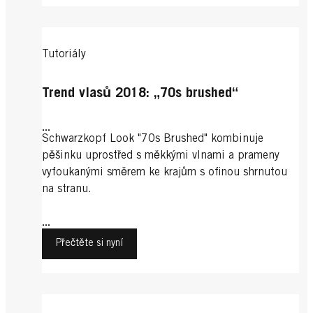
Tutoriály
Trend vlasů 2018: „70s brushed“
...
Schwarzkopf Look "70s Brushed" kombinuje
pěšinku uprostřed s měkkými vlnami a prameny
vyfoukanými směrem ke krajům s ofinou shrnutou
na stranu.
...
Přečtěte si nyní