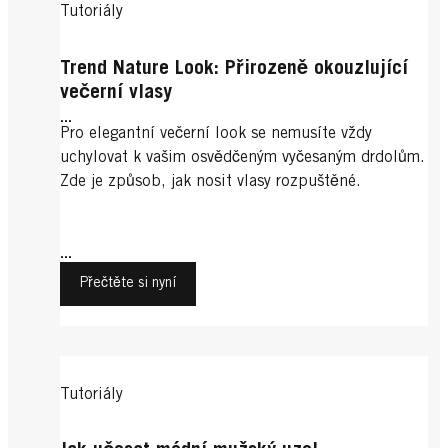
Tutoriály
Trend Nature Look: Přirozeně okouzlující
večerní vlasy
...
Pro elegantní večerní look se nemusíte vždy
uchylovat k vašim osvědčeným vyčesaným drdolům.
Zde je způsob, jak nosit vlasy rozpuštěné.
...
Přečtěte si nyní
Tutoriály