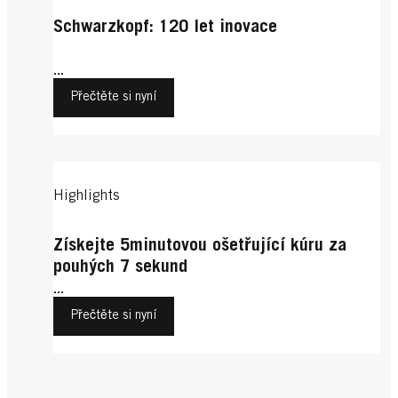
Schwarzkopf: 120 let inovace
...
Přečtěte si nyní
Highlights
Získejte 5minutovou ošetřující kúru za
pouhých 7 sekund
...
Přečtěte si nyní