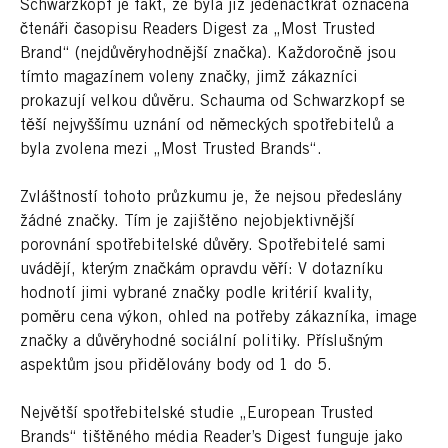
Schwarzkopf je fakt, že byla již jedenáctkrát označena
čtenáři časopisu Readers Digest za „Most Trusted
Brand“ (nejdůvěryhodnější značka). Každoročně jsou
tímto magazínem voleny značky, jimž zákazníci
prokazují velkou důvěru. Schauma od Schwarzkopf se
těší nejvyššímu uznání od německých spotřebitelů a
byla zvolena mezi „Most Trusted Brands“.
Zvláštností tohoto průzkumu je, že nejsou předeslány
žádné značky. Tím je zajištěno nejobjektivnější
porovnání spotřebitelské důvěry. Spotřebitelé sami
uvádějí, kterým značkám opravdu věří: V dotazníku
hodnotí jimi vybrané značky podle kritérií kvality,
poměru cena výkon, ohled na potřeby zákazníka, image
značky a důvěryhodné sociální politiky. Příslušným
aspektům jsou přidělovány body od 1 do 5.
Největší spotřebitelské studie „European Trusted
Brands“ tištěného média Reader’s Digest funguje jako