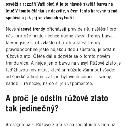
osvěží a rozzáří Vaši pleť. A je to hlavně skvělá barva na
léto! V tomto článku se dozvíte, v čem tento barevný trend
spočívá a jak jej ve vlasech vytvořit.
Nové
vlasové trendy
přicházejí pravidelně, naštěstí pro
nás, protože nikdo nechce nudné vlasy! Trendy barva,
kterou jsme si obzvláště oblíbili a která trendy
pravděpodobně ještě nějakou dobu zůstane, je odstín
růžové zlato. Čtěte dál a dozvíte se o tomto novém
trendu více. A nejde jen o barvu na vlasy! Růžové zlato je
teď žhavou novinkou, které si můžete všimnout všude:
od šperků a hodinek až po bytové dekorace – svícny,
nádobí i rámečky, na co si jen vzpomenete.
A proč je odstín růžové zlato
tak jedinečný?
#rosegoldhair: Růžově zlatá se na sociálních sítích už