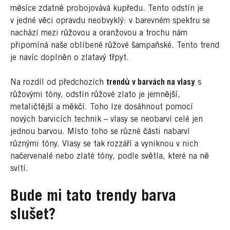
měsíce zdatně probojovává kupředu. Tento odstín je
v jedné věci opravdu neobvyklý: v barevném spektru se
nachází mezi růžovou a oranžovou a trochu nám
připomíná naše oblíbené růžové šampaňské. Tento trend
je navíc doplněn o zlatavý třpyt.
Na rozdíl od předchozích
trendů v barvách na vlasy
s
růžovými tóny, odstín růžové zlato je jemnější,
metaličtější a měkčí. Toho lze dosáhnout pomocí
nových barvicích technik – vlasy se neobarví celé jen
jednou barvou. Místo toho se různé části nabarví
různými tóny. Vlasy se tak rozzáří a vyniknou v nich
načervenalé nebo zlaté tóny, podle světla, které na ně
svítí.
Bude mi tato trendy barva
slušet?