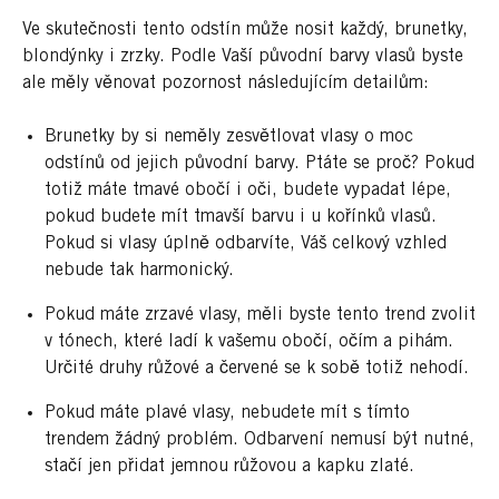
Ve skutečnosti tento odstín může nosit každý, brunetky,
blondýnky i zrzky. Podle Vaší původní barvy vlasů byste
ale měly věnovat pozornost následujícím detailům:
Brunetky by si neměly zesvětlovat vlasy o moc
odstínů od jejich původní barvy. Ptáte se proč? Pokud
totiž máte tmavé obočí i oči, budete vypadat lépe,
pokud budete mít tmavší barvu i u kořínků vlasů.
Pokud si vlasy úplně odbarvíte, Váš celkový vzhled
nebude tak harmonický.
Pokud máte zrzavé vlasy, měli byste tento trend zvolit
v tónech, které ladí k vašemu obočí, očím a pihám.
Určité druhy růžové a červené se k sobě totiž nehodí.
Pokud máte plavé vlasy, nebudete mít s tímto
trendem žádný problém. Odbarvení nemusí být nutné,
stačí jen přidat jemnou růžovou a kapku zlaté.