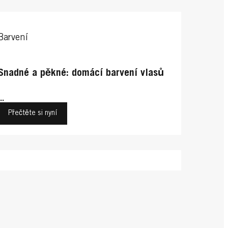
Barvení
Snadné a pěkné: domácí barvení vlasů
...
Přečtěte si nyní
Stylingové a barevné trendy
Konzultace barvy
Zrzavé vlasové barvy
Sombré: jemná verze ombré účesu
Pěnová barva na vlasy