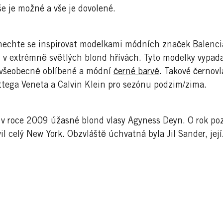
e je možné a vše je dovolené.
 nechte se inspirovat modelkami módních značek Balencia
v extrémně světlých blond hřívách. Tyto modelky vypadaj
ší všeobecně oblíbené a módní
černé barvě
. Takové černovl
tega Veneta a Calvin Klein pro sezónu podzim/zima.
 v roce 2009 úžasné blond vlasy Agyness Deyn. O rok pozd
 celý New York. Obzvláště úchvatná byla Jil Sander, její