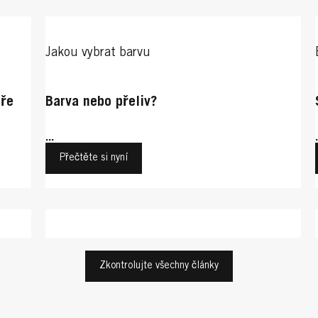
Jakou vybrat barvu
tře
Barva nebo přeliv?
...
Přečtěte si nyní
Stylingové a barevné trendy
Stylingové a barevné trendy
Zkontrolujte všechny články
Zrzavé vlasové barvy
čeho
Co je to Balayage?
zlato
Zářivá podzimní barva: Měděná blond