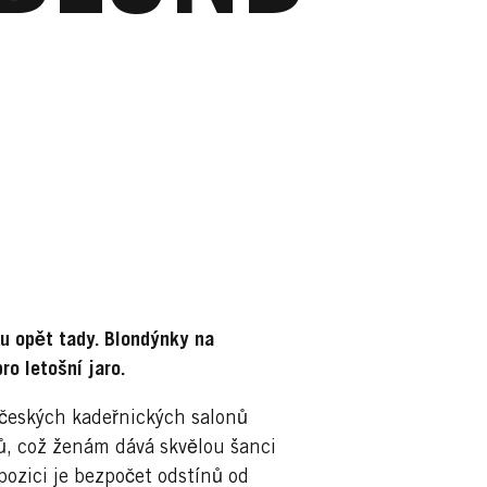
ou opět tady. Blondýnky na
ro letošní jaro.
h českých kadeřnických salonů
nů, což ženám dává skvělou šanci
pozici je bezpočet odstínů od