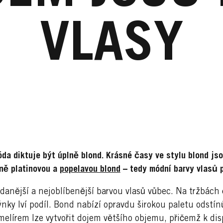
VLASY
móda diktuje být úplně blond. Krásné časy ve stylu blond js
ně platinovou a
popelavou blond
– tedy módní barvy vlasů p
ádanější a nejoblíbenější barvou vlasů vůbec. Na tržbác
nky lví podíl. Bond nabízí opravdu širokou paletu odstí
 melírem lze vytvořit dojem většího objemu, přičemž k dis