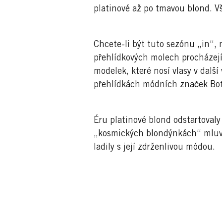
platinové až po tmavou blond. Vš
Chcete-li být tuto sezónu „in“,
přehlídkových molech procházejí 
modelek, které nosí vlasy v dal
přehlídkách módních značek Bot
Éru platinové blond odstartovaly
„kosmických blondýnkách“ mluvil
ladily s její zdrženlivou módou.