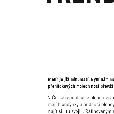
Melír je již minulostí. Nyní nám 
přehlídkových molech nosí převáž
V České republice je blond nejž
mají blondýnky a budoucí blondý
najít si „tu svoji“. Rafinovaným