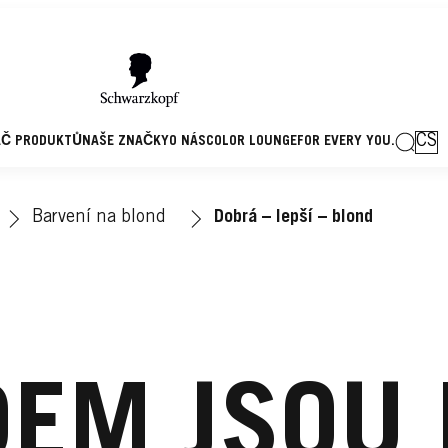
CS
AČ PRODUKTŮ
NAŠE ZNAČKY
O NÁS
COLOR LOUNGE
FOR EVERY YOU.
Barvení na blond
Dobrá – lepší – blond
EM JSOU