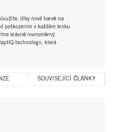
asloužíte, díky nové barvě na
ed poškozením v každém kroku
ytne krásně rovnoměrný
HaptIQ technologii, která
NZE
SOUVISEJÍCÍ ČLÁNKY