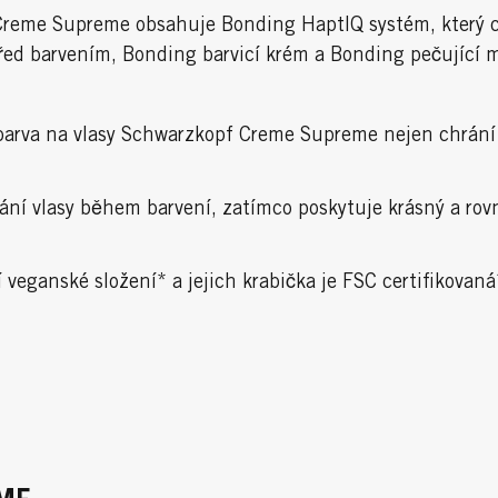
 Creme Supreme obsahuje Bonding HaptIQ systém, který c
ed barvením, Bonding barvicí krém a Bonding pečující 
 barva na vlasy Schwarzkopf Creme Supreme nejen chrání 
hrání vlasy během barvení, zatímco poskytuje krásný a r
eganské složení* a jejich krabička je FSC certifikovaná*