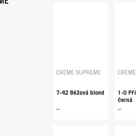
ME
CREME SUPREME
CREME
7-42 Béžová blond
1-0 Př
černá
...
...