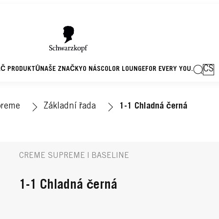
CS
AČ PRODUKTŮ
NAŠE ZNAČKY
O NÁS
COLOR LOUNGE
FOR EVERY YOU.
preme
Základní řada
1-1 Chladná černá
CREME SUPREME | BASELINE
1-1 Chladná černá