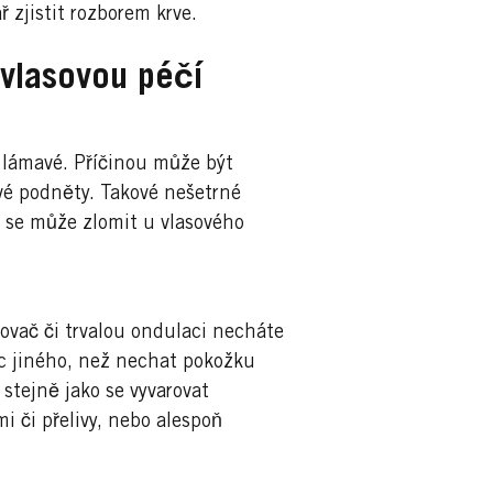
 zjistit rozborem krve.
vlasovou péčí
a lámavé. Příčinou může být
ové podněty. Takové nešetrné
o se může zlomit u vlasového
vovač či trvalou ondulaci necháte
ic jiného, než nechat pokožku
 stejně jako se vyvarovat
i či přelivy, nebo alespoň