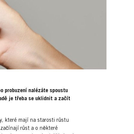
po probuzení nalézáte spoustu
dě je třeba se uklidnit a začít
, které mají na starosti růstu
 začínají růst a o některé