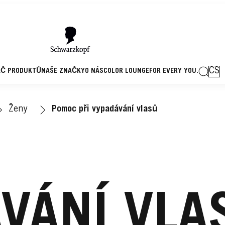
CS
AČ PRODUKTŮ
NAŠE ZNAČKY
O NÁS
COLOR LOUNGE
FOR EVERY YOU.
Ženy
Pomoc při vypadávání vlasů
VÁNÍ VLA