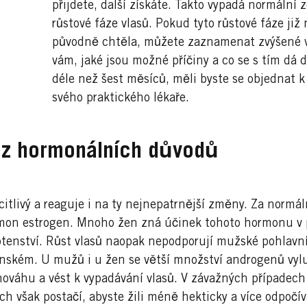
přijdete, další získáte. Takto vypadá normální 
růstové fáze vlasů. Pokud tyto růstové fáze již 
původně chtěla, můžete zaznamenat zvýšené v
vám, jaké jsou možné příčiny a co se s tím dá 
déle než šest měsíců, měli byste se objednat k
svého praktického lékaře.
ů z hormonálních důvodů
itlivý a reaguje i na ty nejnepatrnější změny. Za normál
rmon estrogen. Mnoho žen zná účinek tohoto hormonu v 
enství. Růst vlasů naopak nepodporují mužské pohlavní
 ženském. U mužů i u žen se větší množství androgenů vy
ováhu a vést k vypadávání vlasů. V závažných případec
 však postačí, abyste žili méně hekticky a více odpočív