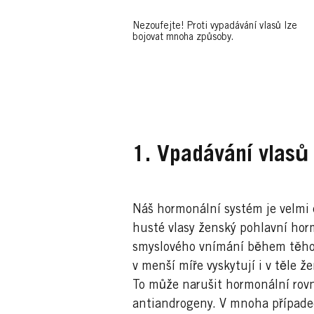
Nezoufejte! Proti vypadávání vlasů lze
bojovat mnoha způsoby.
1. Vpadávání vlas
Náš hormonální systém je velmi c
husté vlasy ženský pohlavní ho
smyslového vnímání během těhot
v menší míře vyskytují i v těle
To může narušit hormonální rovn
antiandrogeny. V mnoha případech