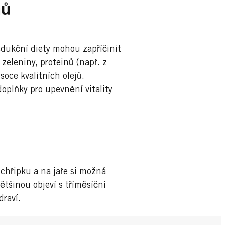
nů
edukční diety mohou zapříčinit
zeleniny, proteinů (např. z
soce kvalitních olejů.
doplňky pro upevnění vitality
chřipku a na jaře si možná
ětšinou objeví s tříměsíční
draví.