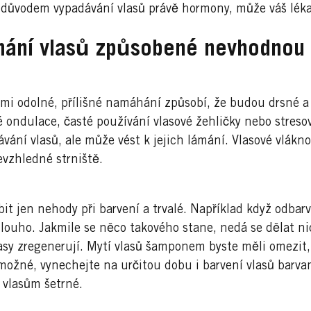
 důvodem vypadávání vlasů právě hormony, může váš lékař
mání vlasů způsobené nevhodnou 
elmi odolné, přílišné namáhání způsobí, že budou drsné 
lé ondulace, časté používání vlasové žehličky nebo stres
ání vlasů, ale může vést k jejich lámání. Vlasové vlákn
vzhledné strniště.
t jen nehody při barvení a trvalé. Například když odbar
dlouho. Jakmile se něco takového stane, nedá se dělat n
vlasy zregenerují. Mytí vlasů šamponem byste měli omezit,
 možné, vynechejte na určitou dobu i barvení vlasů barvam
k vlasům šetrné.