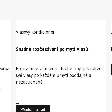
Vlasový kondicionér
Snadné rozčesávání po mytí vlasů
...
vorba
Prozradíme vám jednoduché tipy, jak udržet
ý
své vlasy po každém umytí poddajné a
nezacuchané.
o
...
Přečtěte si nyní