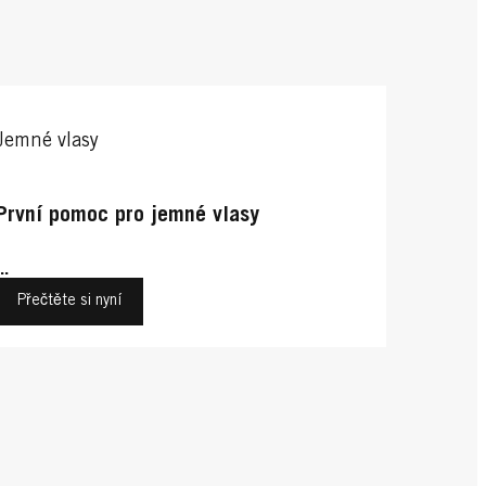
Jemné vlasy
První pomoc pro jemné vlasy
...
Přečtěte si nyní