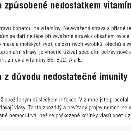
sů způsobené nedostatkem vitamí
travu bohatou na vitamíny. Nevyvážená strava a přísné r
ům se daří nejlépe při vyvážené stravě s obsahem ovoce, 
o masa a mořských ryb), celozrnných výrobků, ořechů a vy
optimální stravy, je vhodné užívat speciální potravinové 
cin, zinek a vitamíny B6, B12, A a E.
ů z důvodu nedostatečné imunity
ž opožděným důsledkem infekce. V zimně jste prodělali 
vají vlasy. Tento zpozdilý a nevítaný projev nemoci se v
ané nemoci trvá, než se poškozené kořínky vlasů opět uz