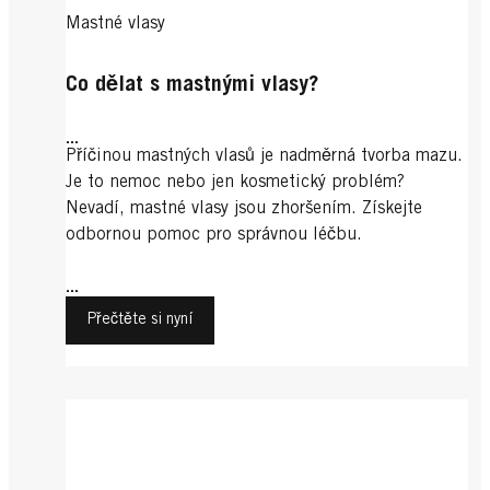
Mastné vlasy
Co dělat s mastnými vlasy?
...
Příčinou mastných vlasů je nadměrná tvorba mazu.
Je to nemoc nebo jen kosmetický problém?
Nevadí, mastné vlasy jsou zhoršením. Získejte
odbornou pomoc pro správnou léčbu.
...
Přečtěte si nyní
Vlasový kondicionér
Jemné vlasy
Ochrana