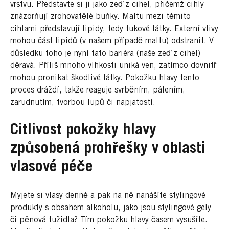
vrstvu. Představte si ji jako zeď z cihel, přičemž cihly
znázorňují zrohovatělé buňky. Maltu mezi těmito
cihlami představují lipidy, tedy tukové látky. Externí vlivy
mohou část lipidů (v našem případě maltu) odstranit. V
důsledku toho je nyní tato bariéra (naše zeď z cihel)
děravá. Příliš mnoho vlhkosti uniká ven, zatímco dovnitř
mohou pronikat škodlivé látky. Pokožku hlavy tento
proces dráždí, takže reaguje svrběním, pálením,
zarudnutím, tvorbou lupů či napjatostí.
Citlivost pokožky hlavy
způsobená prohřešky v oblasti
vlasové péče
Myjete si vlasy denně a pak na ně nanášíte stylingové
produkty s obsahem alkoholu, jako jsou stylingové gely
či pěnová tužidla? Tím pokožku hlavy časem vysušíte.