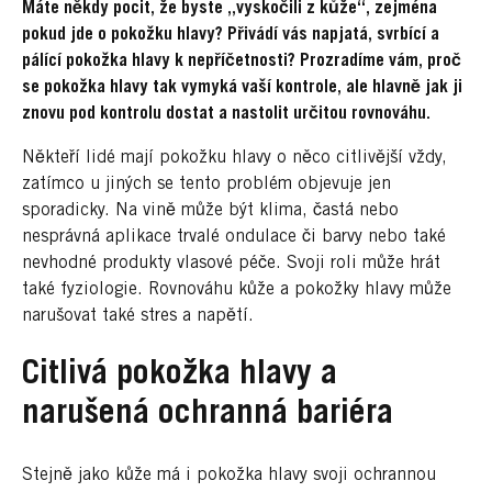
Máte někdy pocit, že byste „vyskočili z kůže“, zejména
pokud jde o pokožku hlavy? Přivádí vás napjatá, svrbící a
pálící pokožka hlavy k nepříčetnosti? Prozradíme vám, proč
se pokožka hlavy tak vymyká vaší kontrole, ale hlavně jak ji
znovu pod kontrolu dostat a nastolit určitou rovnováhu.
Někteří lidé mají pokožku hlavy o něco citlivější vždy,
zatímco u jiných se tento problém objevuje jen
sporadicky. Na vině může být klima, častá nebo
nesprávná aplikace trvalé ondulace či barvy nebo také
nevhodné produkty vlasové péče. Svoji roli může hrát
také fyziologie. Rovnováhu kůže a pokožky hlavy může
narušovat také stres a napětí.
Citlivá pokožka hlavy a
narušená ochranná bariéra
Stejně jako kůže má i pokožka hlavy svoji ochrannou