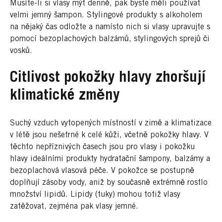
Musíte-li si vlasy mýt denně, pak byste měli používat
velmi jemný šampon. Stylingové produkty s alkoholem
na nějaký čas odložte a namísto nich si vlasy upravujte s
pomocí bezoplachových balzámů, stylingových sprejů či
vosků.
Citlivost pokožky hlavy zhoršují
klimatické změny
Suchý vzduch vytopených místností v zimě a klimatizace
v létě jsou nešetrné k celé kůži, včetně pokožky hlavy. V
těchto nepříznivých časech jsou pro vlasy i pokožku
hlavy ideálními produkty hydratační šampony, balzámy a
bezoplachová vlasová péče. V pokožce se postupně
doplňují zásoby vody, aniž by současně extrémně rostlo
množství lipidů. Lipidy (tuky) mohou totiž vlasy
zatěžovat, zejména pak vlasy jemné.