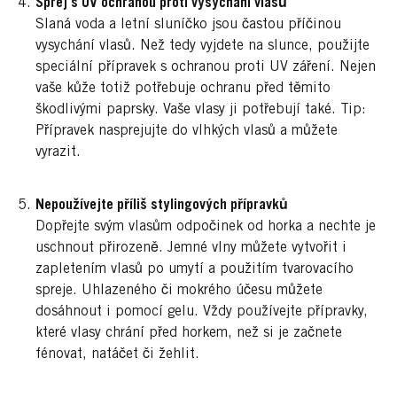
Sprej s UV ochranou proti vysychání vlasů
Slaná voda a letní sluníčko jsou častou příčinou
vysychání vlasů. Než tedy vyjdete na slunce, použijte
speciální přípravek s ochranou proti UV záření. Nejen
vaše kůže totiž potřebuje ochranu před těmito
škodlivými paprsky. Vaše vlasy ji potřebují také. Tip:
Přípravek nasprejujte do vlhkých vlasů a můžete
vyrazit.
Nepoužívejte příliš stylingových přípravků
Dopřejte svým vlasům odpočinek od horka a nechte je
uschnout přirozeně. Jemné vlny můžete vytvořit i
zapletením vlasů po umytí a použitím tvarovacího
spreje. Uhlazeného či mokrého účesu můžete
dosáhnout i pomocí gelu. Vždy používejte přípravky,
které vlasy chrání před horkem, než si je začnete
fénovat, natáčet či žehlit.