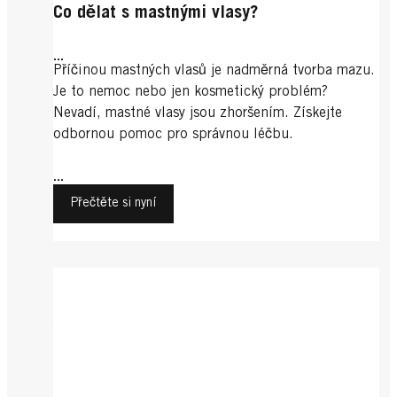
Co dělat s mastnými vlasy?
...
Příčinou mastných vlasů je nadměrná tvorba mazu.
Je to nemoc nebo jen kosmetický problém?
Nevadí, mastné vlasy jsou zhoršením. Získejte
odbornou pomoc pro správnou léčbu.
...
Přečtěte si nyní
Vlasový kondicionér
Jemné vlasy
Ochrana
Snadné rozčesávání po mytí vlasů
Krásné vlasy
První pomoc pro jemné vlasy
Krásné vlasy
Keratin – Zázračná péče zevnitř navenek
Krásné vlasy
...