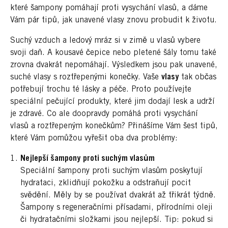
které šampony pomáhají proti vysychání vlasů, a dáme
Vám pár tipů, jak unavené vlasy znovu probudit k životu.
Suchý vzduch a ledový mráz si v zimě u vlasů vybere
svoji daň. A kousavé čepice nebo pletené šály tomu také
zrovna dvakrát nepomáhají. Výsledkem jsou pak unavené,
suché vlasy s roztřepenými konečky. Vaše
vlasy
tak občas
potřebují trochu té lásky a péče. Proto používejte
speciální pečující produkty, které jim dodají lesk a udrží
je zdravé. Co ale doopravdy pomáhá proti vysychání
vlasů a roztřepeným konečkům? Přinášíme Vám šest tipů,
které Vám pomůžou vyřešit oba dva problémy:
Nejlepší šampony proti suchým vlasům
Speciální šampony proti suchým vlasům poskytují
hydrataci, zklidňují pokožku a odstraňují pocit
svědění. Měly by se používat dvakrát až třikrát týdně.
Šampony s regeneračními přísadami, přírodními oleji
či hydratačními složkami jsou nejlepší. Tip: pokud si