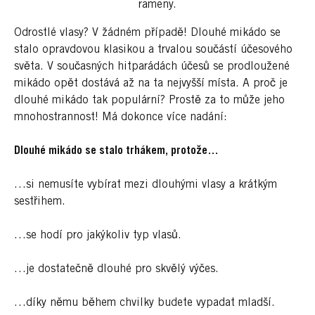
rameny.
Odrostlé vlasy? V žádném případě! Dlouhé mikádo se
stalo opravdovou klasikou a trvalou součástí účesového
světa. V současných hitparádách účesů se prodloužené
mikádo opět dostává až na ta nejvyšší místa. A proč je
dlouhé mikádo tak populární? Prostě za to může jeho
mnohostrannost! Má dokonce více nadání:
Dlouhé mikádo se stalo trhákem, protože…
…si nemusíte vybírat mezi dlouhými vlasy a krátkým
sestřihem.
…se hodí pro jakýkoliv typ vlasů.
…je dostatečně dlouhé pro skvělý výčes.
…díky němu během chvilky budete vypadat mladší.