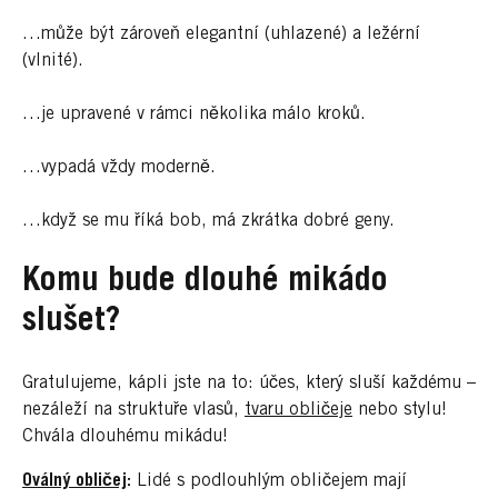
…může být zároveň elegantní (uhlazené) a ležérní
(vlnité).
…je upravené v rámci několika málo kroků.
…vypadá vždy moderně.
…když se mu říká bob, má zkrátka dobré geny.
Komu bude dlouhé mikádo
slušet?
Gratulujeme, kápli jste na to: účes, který sluší každému –
nezáleží na struktuře vlasů,
tvaru obličeje
nebo stylu!
Chvála dlouhému mikádu!
Oválný obličej
:
Lidé s podlouhlým obličejem mají