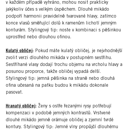
v každém případě vyhráno, mohou nosit prakticky
jakýkoliv účes s velkým úspěchem. Dlouhé mikádo
podpoří harmonii pravidelně tvarované hlavy, zatímco
konce vlasů směřující dolů k ramenům lichotí jemným
konturám. Stylingový tip: noste v kombinaci s pěšinkou
uprostřed nebo dlouhou ofinou.
Kulatý obličej
:
Pokud máte kulatý obličej, je nejvhodnější
zvolit verzi dlouhého mikáda v postupném sestřihu.
Sestříhané vlasy dodají trochu objemu na vrcholu hlavy a
posunou proporce, takže obličej vypadá delší.
Stylingový tip: jemná pěšinka na straně nebo dlouhá
ofina učesaná na patku budou k mikádu dokonale
pasovat.
Hranatý obličej
:
Ženy s ostře řezanými rysy potřebují
kompenzaci v podobě jemných kontrastů. Vrstvené
dlouhé mikádo jemně orámuje obličej a zjemní tvrdé
kontury. Stylingový tip: Jemné vlny propůjčí dlouhému