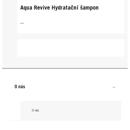
Aqua Revive Hydratační šampon
...
O nás
O nás