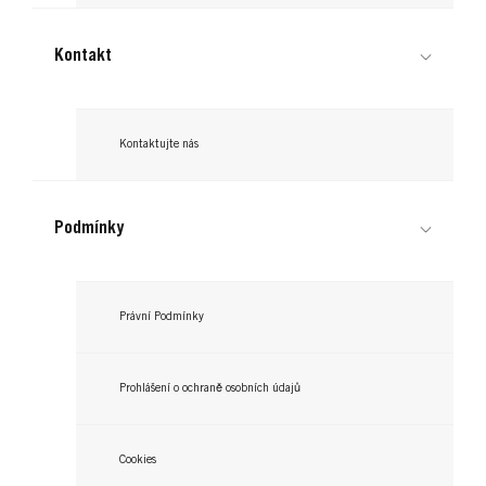
Kontakt
Kontaktujte nás
LIVE
LIVE
LIVE
093 Party růžová
LIVE
Podmínky
094 Rebelská fialová
095 Ocelově modrá
...
098 Ocelově stříbrná
...
...
Právní Podmínky
...
Prohlášení o ochraně osobních údajů
Cookies