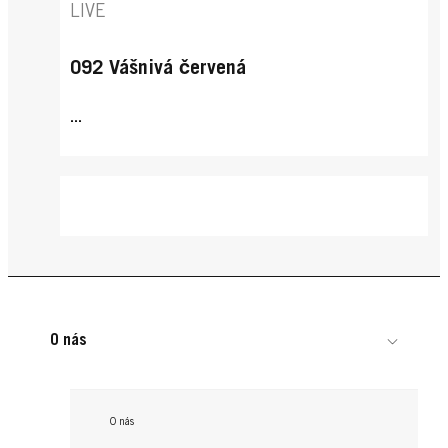
LIVE
092 Vášnivá červená
...
O nás
O nás